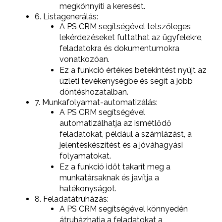
megkönnyíti a keresést.
6. Listagenerálás:
A PS CRM segítségével tetszőleges
lekérdezéseket futtathat az ügyfelekre,
feladatokra és dokumentumokra
vonatkozóan.
Ez a funkció értékes betekintést nyújt az
üzleti tevékenységbe és segít a jobb
döntéshozatalban.
7. Munkafolyamat-automatizálás:
A PS CRM segítségével
automatizálhatja az ismétlődő
feladatokat, például a számlázást, a
jelentéskészítést és a jóváhagyási
folyamatokat.
Ez a funkció időt takarít meg a
munkatársaknak és javítja a
hatékonyságot.
8. Feladatátruházás:
A PS CRM segítségével könnyedén
átruházhatja a feladatokat a