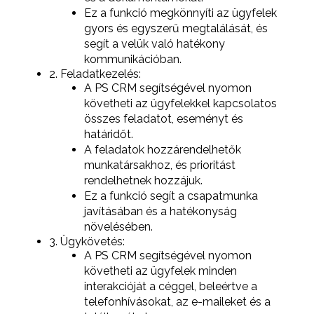
Ez a funkció megkönnyíti az ügyfelek
gyors és egyszerű megtalálását, és
segít a velük való hatékony
kommunikációban.
2. Feladatkezelés:
A PS CRM segítségével nyomon
követheti az ügyfelekkel kapcsolatos
összes feladatot, eseményt és
határidőt.
A feladatok hozzárendelhetők
munkatársakhoz, és prioritást
rendelhetnek hozzájuk.
Ez a funkció segít a csapatmunka
javításában és a hatékonyság
növelésében.
3. Ügykövetés:
A PS CRM segítségével nyomon
követheti az ügyfelek minden
interakcióját a céggel, beleértve a
telefonhívásokat, az e-maileket és a