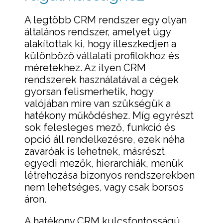
A legtöbb CRM rendszer egy olyan
általános rendszer, amelyet úgy
alakítottak ki, hogy illeszkedjen a
különböző vállalati profilokhoz és
méretekhez. Az ilyen CRM
rendszerek használatával a cégek
gyorsan felismerhetik, hogy
valójában mire van szükségük a
hatékony működéshez. Míg egyrészt
sok felesleges mező, funkció és
opció áll rendelkezésre, ezek néha
zavaróak is lehetnek, másrészt
egyedi mezők, hierarchiák, menük
létrehozása bizonyos rendszerekben
nem lehetséges, vagy csak borsos
áron.
A hatékony CRM kulcsfontosságú