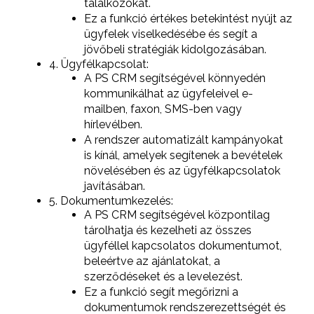
találkozókat.
Ez a funkció értékes betekintést nyújt az
ügyfelek viselkedésébe és segít a
jövőbeli stratégiák kidolgozásában.
4. Ügyfélkapcsolat:
A PS CRM segítségével könnyedén
kommunikálhat az ügyfeleivel e-
mailben, faxon, SMS-ben vagy
hírlevélben.
A rendszer automatizált kampányokat
is kínál, amelyek segítenek a bevételek
növelésében és az ügyfélkapcsolatok
javításában.
5. Dokumentumkezelés:
A PS CRM segítségével központilag
tárolhatja és kezelheti az összes
ügyféllel kapcsolatos dokumentumot,
beleértve az ajánlatokat, a
szerződéseket és a levelezést.
Ez a funkció segít megőrizni a
dokumentumok rendszerezettségét és