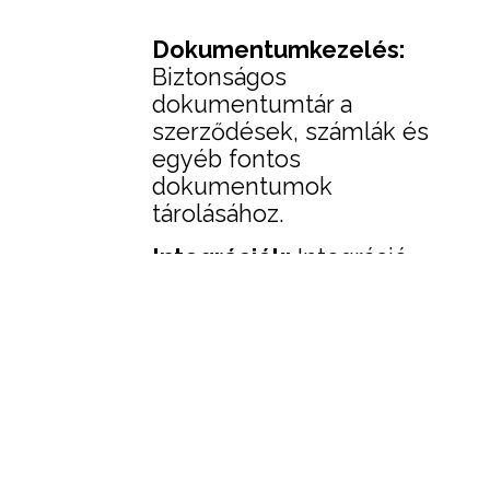
Dokumentumkezelés:
Biztonságos
dokumentumtár a
szerződések, számlák és
egyéb fontos
dokumentumok
tárolásához.
Integrációk:
Integráció
külső rendszerekkel,
például könyvelési
szoftverekkel és
hitelminősítő
ügynökségekkel.
Mobil hozzáférés:
Mobilalkalmazás a CRM