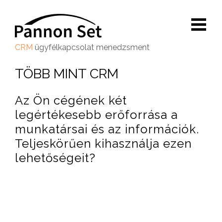
CRM
ügyfélkapcsolat menedzsment
TÖBB MINT CRM
Kö
Az Ön cégének két
A 
legértékesebb erőforrása a
ka
munkatársai és az információk.
ad
Teljeskörűen kihasználja ezen
ma
lehetőségeit?
do
Mi
ke