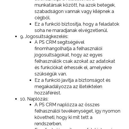
munkatársak között, ha azok betegek,
szabadságon vannak vagy kilépnek a
cégből.
Ez a funkció biztosítja, hogy a feladatok
soha ne maradjanak elvégzetlenül.
9. Jogosultságkezelés:
A PS CRM segítségével
finomhangolhatja a felhasználói
jogosultságokat, hogy az egyes
felhasználók csak azokat az adatokat
és funkciókat érhessék el, amelyekre
szükségük van.
Ez a funkció javítja a biztonságot és
megakadályozza az illetéktelen
hozzáférést.
10. Naplózás:
A PS CRM naplózza az összes
felhasználói tevékenységet, így nyomon
követheti, hogy ki mit tett a
rendszerben.